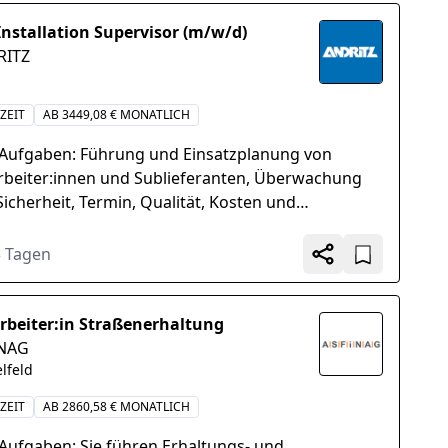
Installation Supervisor (m/w/d)
RITZ
ZEIT
AB 3449,08 € MONATLICH
 Aufgaben: Führung und Einsatzplanung von
rbeiter:innen und Sublieferanten, Überwachung
Sicherheit, Termin, Qualität, Kosten und
ltagenden, Erstellen der „As Built\"-
mentation...
3 Tagen
rbeiter:in Straßenerhaltung
INAG
elfeld
ZEIT
AB 2860,58 € MONATLICH
 Aufgaben: Sie führen Erhaltungs- und