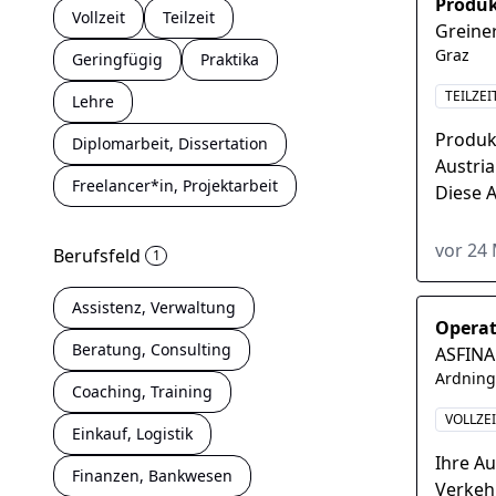
Produk
Vollzeit
Teilzeit
Greine
Graz
Geringfügig
Praktika
TEILZEI
Lehre
Produk
Diplomarbeit, Dissertation
Austria
Freelancer*in, Projektarbeit
Diese 
Einstel
vor 24
Berufsfeld
1
Assistenz, Verwaltung
Operat
Beratung, Consulting
ASFIN
Ardnin
Coaching, Training
VOLLZE
Einkauf, Logistik
Ihre A
Finanzen, Bankwesen
Verkeh