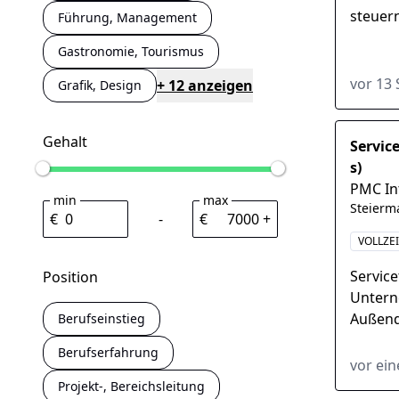
steuer
Führung, Management
Freilan
Gastronomie, Tourismus
leiten S
vor 13
+ 12 anzeigen
Grafik, Design
Gehalt
Servic
s)
PMC In
min
max
Steierm
€
-
€
+
VOLLZE
Service
Position
Untern
Außendi
Berufseinstieg
Ost Öst
Berufserfahrung
vor ei
Projekt-, Bereichsleitung