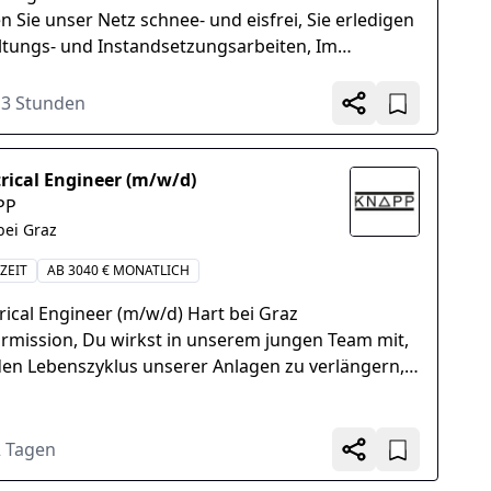
en Sie unser Netz schnee- und eisfrei, Sie erledigen
ltungs- und Instandsetzungsarbeiten, Im
ckendienst kontrollieren Sie laufend Ihr
euungsgebiet...
13 Stunden
trical Engineer (m/w/d)
PP
bei Graz
ZEIT
AB 3040 € MONATLICH
trical Engineer (m/w/d) Hart bei Graz
rmission, Du wirkst in unserem jungen Team mit,
en Lebenszyklus unserer Anlagen zu verlängern,
e unsere bewährte Technik...
2 Tagen