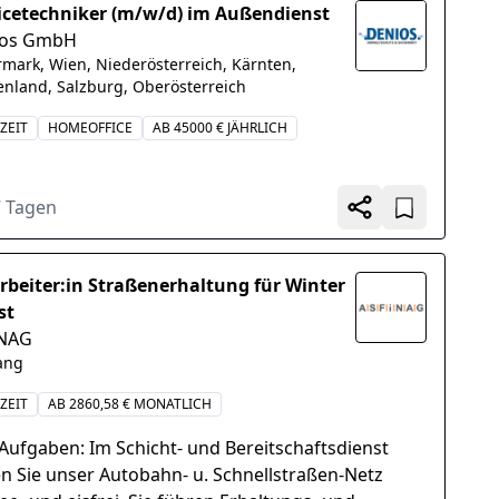
icetechniker (m/w/d) im Außendienst
ios GmbH
rmark, Wien, Niederösterreich, Kärnten,
nland, Salzburg, Oberösterreich
ZEIT
HOMEOFFICE
AB 45000 € JÄHRLICH
7 Tagen
rbeiter:in Straßenerhaltung für Winter
st
INAG
ang
ZEIT
AB 2860,58 € MONATLICH
 Aufgaben: Im Schicht- und Bereitschaftsdienst
en Sie unser Autobahn- u. Schnellstraßen-Netz