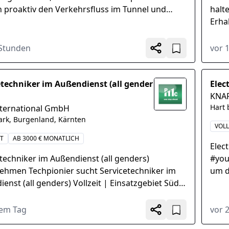
n proaktiv den Verkehrsfluss im Tunnel und
halt
d, Im Ereignisfall und bei Verkehrsstörungen
Erha
ie...
Stre
Betr
 Stunden
vor 
etechniker im Außendienst (all gender
Elec
KNA
Hart 
ternational GmbH
ark, Burgenland, Kärnten
VOLL
IT
AB 3000 € MONATLICH
Elec
techniker im Außendienst (all genders)
#you
ehmen Techpionier sucht Servicetechniker im
um d
enst (all genders) Vollzeit | Einsatzgebiet Süd-
sowi
erreich...
nem Tag
vor 