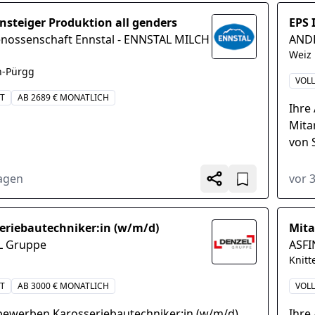
nsteiger Produktion all genders
EPS 
nossenschaft Ennstal - ENNSTAL MILCH
AND
Weiz
h-Pürgg
VOLL
IT
AB 2689 € MONATLICH
Ihre
Mita
von 
Umwe
Doku
Tagen
vor 
eriebautechniker:in (w/m/d)
Mita
L Gruppe
ASF
Knitt
IT
AB 3000 € MONATLICH
VOLL
bewerben Karosseriebautechniker:in (w/m/d)
Ihre