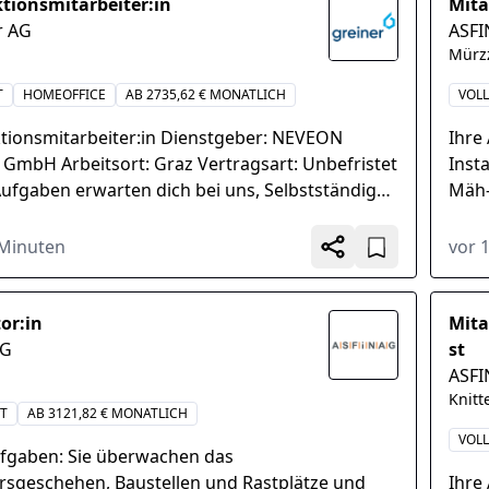
tionsmitarbeiter:in
Mita
r AG
ASF
Mürz
T
HOMEOFFICE
AB 2735,62 € MONATLICH
VOLL
tionsmitarbeiter:in Dienstgeber: NEVEON
Ihre
 GmbH Arbeitsort: Graz Vertragsart: Unbefristet
Inst
Aufgaben erwarten dich bei uns, Selbstständiges
Mäh-
len und Rüsten...
Stre
Betr
 Minuten
vor 
or:in
Mita
AG
st
g
ASF
Knitt
IT
AB 3121,82 € MONATLICH
VOLL
ufgaben: Sie überwachen das
rsgeschehen, Baustellen und Rastplätze und
Ihre