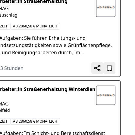
rbeiter:in Straßenerhaltung
INAG
zuschlag
ZEIT
AB 2860,58 € MONATLICH
 Aufgaben: Sie führen Erhaltungs- und
andsetzungstätigkeiten sowie Grünflächenpflege,
 und Reinigungsarbeiten durch, Im
ckendienst kontrollieren Sie laufend Ihr
euungsgebiet...
13 Stunden
rbeiter:in Straßenerhaltung Winterdien
INAG
elfeld
ZEIT
AB 2860,58 € MONATLICH
 Aufgaben: Im Schicht- und Bereitschaftsdienst