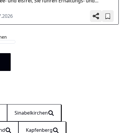
ee- und eisfrei, Sie führen Erhaltungs- und
andsetzungsarbeiten wie Grünflächenpflege...
7.2026
ehen
n
Sinabelkirchen
and
Kapfenberg