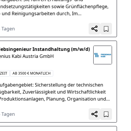
andsetzungstätigkeiten sowie Grünflächenpflege,
 und Reinigungsarbeiten durch, Im
ckendienst kontrollieren Sie laufend Ihr
euungsgebiet...
3 Tagen
iebsingenieur Instandhaltung (m/w/d)
enius Kabi Austria GmbH
ZEIT
AB 3500 € MONATLICH
Aufgabengebiet: Sicherstellung der technischen
ügbarkeit, Zuverlässigkeit und Wirtschaftlichkeit
Produktionsanlagen, Planung, Organisation und
mierung von Instandhaltungsmaßnahmen im
enst...
6 Tagen