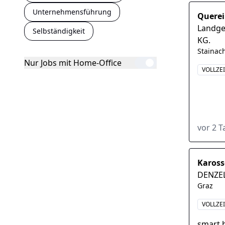
Unternehmensführung
Querei
Landge
Selbständigkeit
KG.
Stainac
Nur Jobs mit Home-Office
VOLLZE
vor 2 
Kaross
DENZE
Graz
VOLLZE
smart 