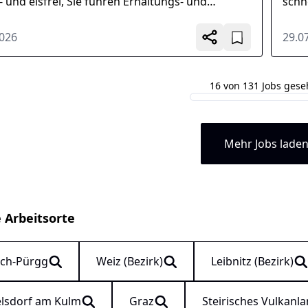
 und eisfrei, Sie führen Erhaltungs- und
schn
dsetzungsarbeiten wie Grünflächenpflege...
Inst
2026
29.0
16 von 131 Jobs ges
Mehr Jobs lade
e Arbeitsorte
ach-Pürgg
Weiz (Bezirk)
Leibnitz (Bezirk)
elsdorf am Kulm
Graz
Steirisches Vulkanl