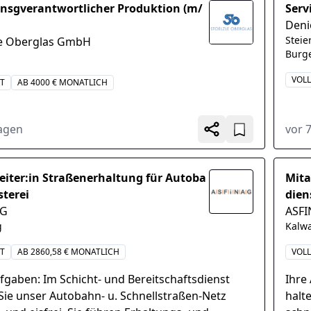
nsgverantwortlicher Produktion (m/
Serv
Den
Steie
le Oberglas GmbH
Burge
VOLL
IT
AB 4000 € MONATLICH
Tagen
vor 
eiter:in Straßenerhaltung für Autoba
Mita
terei
dien
AG
ASF
g
Kalw
IT
AB 2860,58 € MONATLICH
VOLL
fgaben: Im Schicht- und Bereitschaftsdienst
Ihre
Sie unser Autobahn- u. Schnellstraßen-Netz
halt