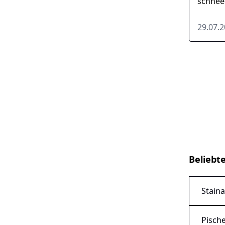
schnee-
Instan
29.07.
Beliebt
Stain
Pisch