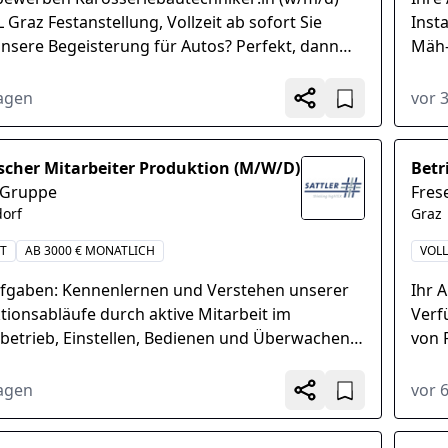
Graz Festanstellung, Vollzeit ab sofort Sie
Inst
unsere Begeisterung für Autos? Perfekt, dann
Mäh-
e bei uns genau richtig...
Stre
Betr
Tagen
vor 
scher Mitarbeiter Produktion (M/W/D)
Betr
r Gruppe
Fres
orf
Graz
IT
AB 3000 € MONATLICH
VOLL
ufgaben: Kennenlernen und Verstehen unserer
Ihr 
tionsabläufe durch aktive Mitarbeit im
Verf
tbetrieb, Einstellen, Bedienen und Überwachen
von 
er Produktionsanlagen, Analyse von
Opti
en...
Tagdi
Tagen
vor 