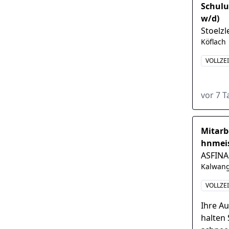
Schulu
w/d)
Stoelz
Köflach
VOLLZE
vor 7 
Mitarb
hnmeis
ASFIN
Kalwan
VOLLZE
Ihre Au
halten 